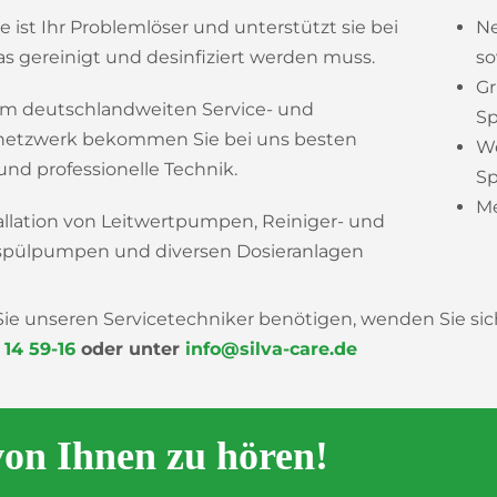
re ist Ihr Problemlöser und unterstützt sie bei
Ne
s gereinigt und desinfiziert werden muss.
so
Gr
em deutschlandweiten Service- und
S
netzwerk bekommen Sie bei uns besten
We
und professionelle Technik.
S
Me
allation von Leitwertpumpen, Reiniger- und
spülpumpen und diversen Dosieranlagen
 Sie unseren Servicetechniker benötigen, wenden Sie si
 14 59-16
oder unter
info@silva-care.de
von Ihnen zu hören!