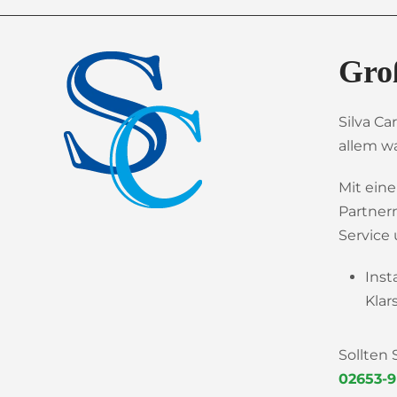
Gro
Silva Ca
allem wa
Mit ein
Partner
Service 
Inst
Klar
Sollten
02653-9