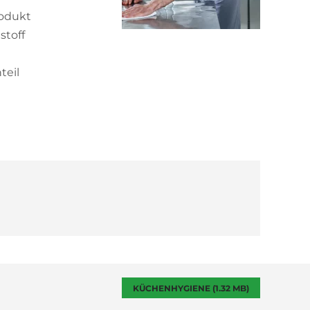
rodukt
stoff
teil
KÜCHENHYGIENE (1.32 MB)