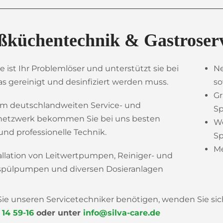
ßküchentechnik & Gastroser
re ist Ihr Problemlöser und unterstützt sie bei
Ne
s gereinigt und desinfiziert werden muss.
so
Gr
em deutschlandweiten Service- und
S
netzwerk bekommen Sie bei uns besten
We
und professionelle Technik.
S
Me
allation von Leitwertpumpen, Reiniger- und
spülpumpen und diversen Dosieranlagen
 Sie unseren Servicetechniker benötigen, wenden Sie si
 14 59-16
oder unter
info@silva-care.de